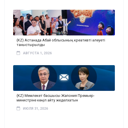
(KZ) Астанада Абай облысының креативті әлеуеті
таныстырылды
АВГУСТА 1, 2026
(KZ) Мемлекет басшысы Жапония Премьер-
министріне көңіл айту жеделхатын
ИЮЛЯ 31, 2026