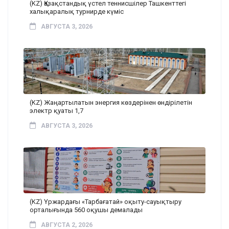
(KZ) Қазақстандық үстел теннисшілер Ташкенттегі
халықаралық турнирде күміс
АВГУСТА 3, 2026
(KZ) Жаңартылатын энергия көздерінен өндірілетін
электр қуаты 1,7
АВГУСТА 3, 2026
(KZ) Үржардағы «Тарбағатай» оқыту-сауықтыру
орталығында 560 оқушы демалады
АВГУСТА 2, 2026