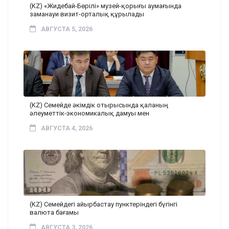
(KZ) «Жидебай-Бөрілі» музей-қорығы аумағында
заманауи визит-орталық құрылады
АВГУСТА 5, 2026
(KZ) Семейде әкімдік отырысында қаланың
әлеуметтік-экономикалық дамуы мен
АВГУСТА 4, 2026
(KZ) Семейдегі айырбастау пунктеріндегі бүгінгі
валюта бағамы
АВГУСТА 3, 2026