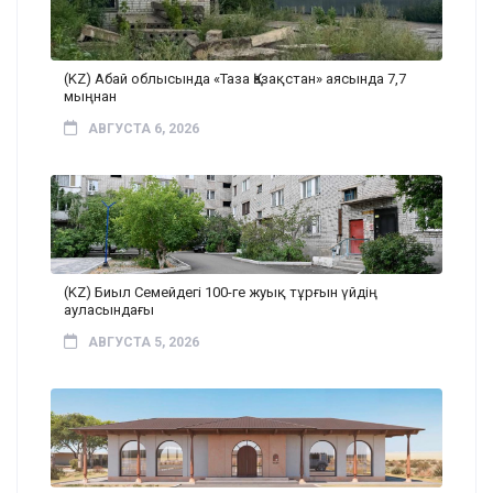
(KZ) Абай облысында «Таза Қазақстан» аясында 7,7
мыңнан
АВГУСТА 6, 2026
(KZ) Биыл Семейдегі 100-ге жуық тұрғын үйдің
ауласындағы
АВГУСТА 5, 2026