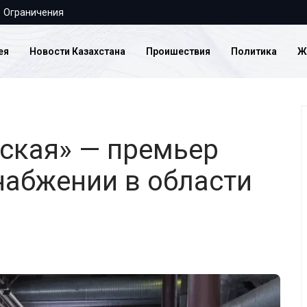
Ограничения
ея
Новости Казахстана
Проишествия
Политика
Ж
еская» — премьер
набжении в области