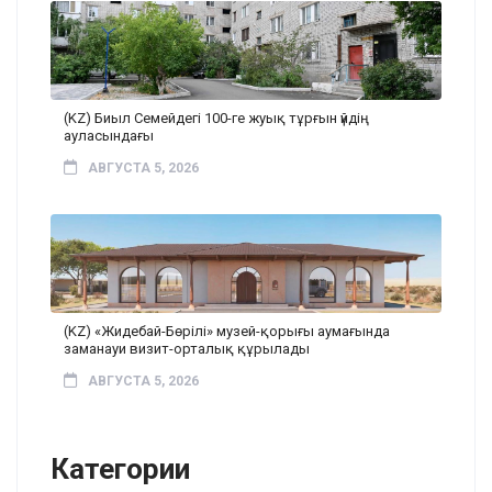
(KZ) Биыл Семейдегі 100-ге жуық тұрғын үйдің
ауласындағы
АВГУСТА 5, 2026
(KZ) «Жидебай-Бөрілі» музей-қорығы аумағында
заманауи визит-орталық құрылады
АВГУСТА 5, 2026
Категории