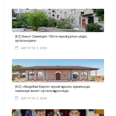
(KZ) Биыл Семейдегі 100-ге жуық тұрғын үйдің
ауласындағы
АВГУСТА 5, 2026
(KZ) «Жидебай-Бөрілі» музей-қорығы аумағында
заманауи визит-орталық құрылады
АВГУСТА 5, 2026